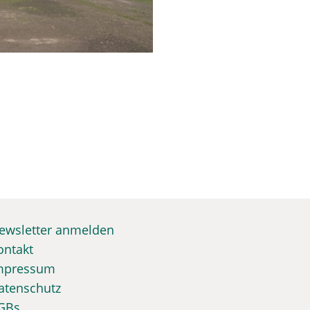
ewsletter anmelden
ontakt
mpressum
atenschutz
GBs